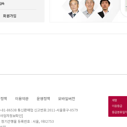
접속
회원가입
호정책
이용약관
운영정책
모바일버전
1-86538 통신판매업 신고번호:2011-서울중구-0579
[사업자정보확인]
 I 정기간행물 등록번호 : 서울, 아02753
26일