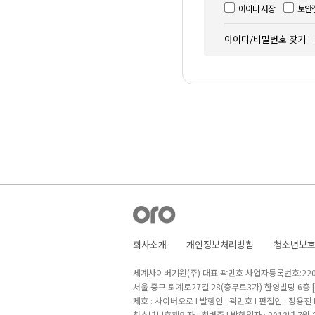
아이디 저장
보안
아이디/비밀번호 찾기
회사소개
개인정보처리방침
청소년보
세계사이버기원(주) 대표:곽민호 사업자등록번호:220-8
서울 중구 퇴계로27길 28(충무로3가) 한영빌딩 6층
제호 : 사이버오로 I 발행인 : 곽민호 I 편집인 : 정용진
청소년보호책임자 : 최병준 I 발행일자 : 2013년 7월 