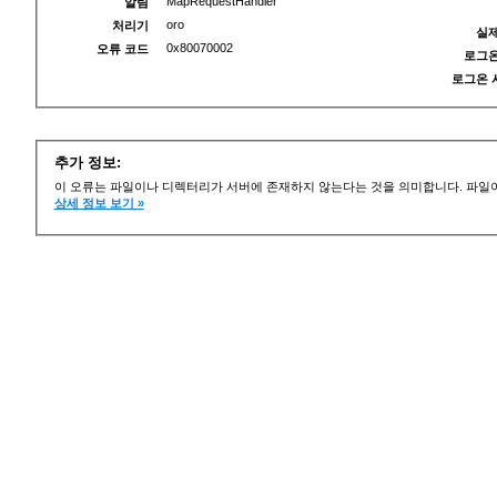
MapRequestHandler
알림
oro
처리기
실제
0x80070002
오류 코드
로그온
로그온 
추가 정보:
이 오류는 파일이나 디렉터리가 서버에 존재하지 않는다는 것을 의미합니다. 파일이
상세 정보 보기 »