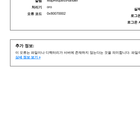
MapRequestHandler
알림
oro
처리기
실제
0x80070002
오류 코드
로그온
로그온 
추가 정보:
이 오류는 파일이나 디렉터리가 서버에 존재하지 않는다는 것을 의미합니다. 파일이
상세 정보 보기 »