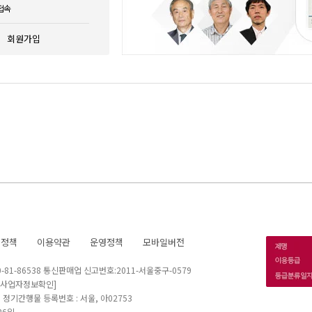
접속
회원가입
호정책
이용약관
운영정책
모바일버전
1-86538 통신판매업 신고번호:2011-서울중구-0579
[사업자정보확인]
 I 정기간행물 등록번호 : 서울, 아02753
26일