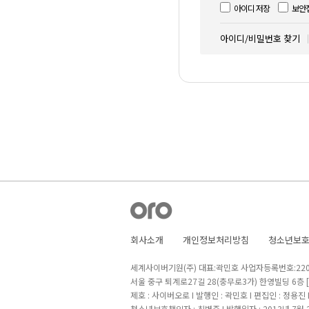
아이디 저장
보안
아이디/비밀번호 찾기
회사소개
개인정보처리방침
청소년보
세계사이버기원(주) 대표:곽민호 사업자등록번호:220-8
서울 중구 퇴계로27길 28(충무로3가) 한영빌딩 6층
제호 : 사이버오로 I 발행인 : 곽민호 I 편집인 : 정용진
청소년보호책임자 : 최병준 I 발행일자 : 2013년 7월 