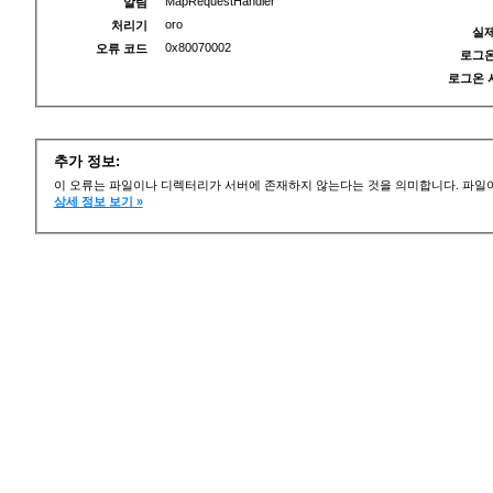
MapRequestHandler
알림
oro
처리기
실제
0x80070002
오류 코드
로그온
로그온 
추가 정보:
이 오류는 파일이나 디렉터리가 서버에 존재하지 않는다는 것을 의미합니다. 파일이
상세 정보 보기 »