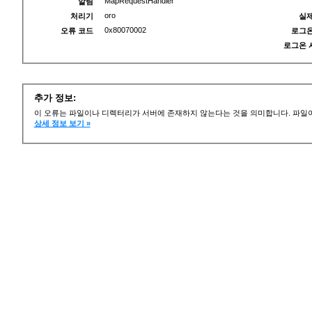
MapRequestHandler
알림
oro
처리기
실제
0x80070002
오류 코드
로그온
로그온 
추가 정보:
이 오류는 파일이나 디렉터리가 서버에 존재하지 않는다는 것을 의미합니다. 파일이
상세 정보 보기 »