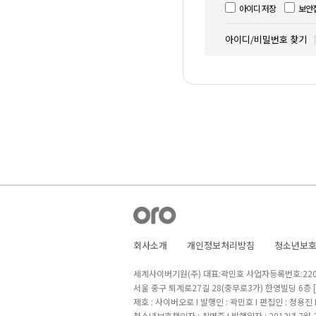
아이디 저장
보안
아이디/비밀번호 찾기
회사소개
개인정보처리방침
청소년보
세계사이버기원(주) 대표:곽민호 사업자등록번호:220-8
서울 중구 퇴계로27길 28(충무로3가) 한영빌딩 6층
제호 : 사이버오로 I 발행인 : 곽민호 I 편집인 : 정용진
청소년보호책임자 : 최병준 I 발행일자 : 2013년 7월 