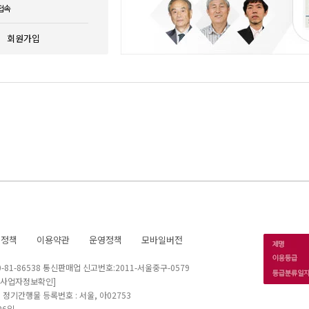
접속
회원가입
호정책
이용약관
운영정책
모바일버전
1-86538 통신판매업 신고번호:2011-서울중구-0579
[사업자정보확인]
 I 정기간행물 등록번호 : 서울, 아02753
26일