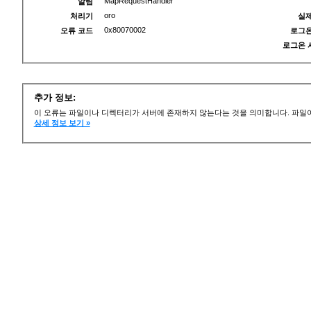
MapRequestHandler
알림
oro
처리기
실제
0x80070002
오류 코드
로그온
로그온 
추가 정보:
이 오류는 파일이나 디렉터리가 서버에 존재하지 않는다는 것을 의미합니다. 파일이
상세 정보 보기 »