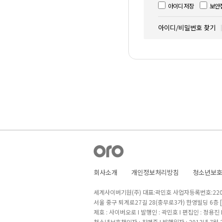
아이디 저장
보안
아이디/비밀번호 찾기
회사소개
개인정보처리방침
청소년보
세계사이버기원(주) 대표:곽민호 사업자등록번호:220-8
서울 중구 퇴계로27길 28(충무로3가) 한영빌딩 6층
제호 : 사이버오로 I 발행인 : 곽민호 I 편집인 : 정용진
청소년보호책임자 : 최병준 I 발행일자 : 2013년 7월 