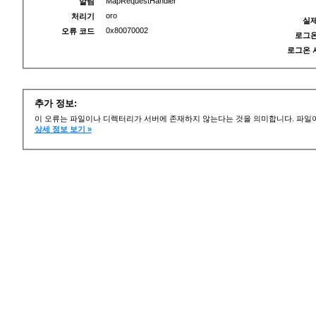
MapRequestHandler
알림
oro
처리기
실제
0x80070002
오류 코드
로그온
로그온 
추가 정보:
이 오류는 파일이나 디렉터리가 서버에 존재하지 않는다는 것을 의미합니다. 파일이
상세 정보 보기 »