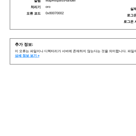
MapRequestHandler
알림
oro
처리기
실제
0x80070002
오류 코드
로그온
로그온 
추가 정보:
이 오류는 파일이나 디렉터리가 서버에 존재하지 않는다는 것을 의미합니다. 파일이
상세 정보 보기 »