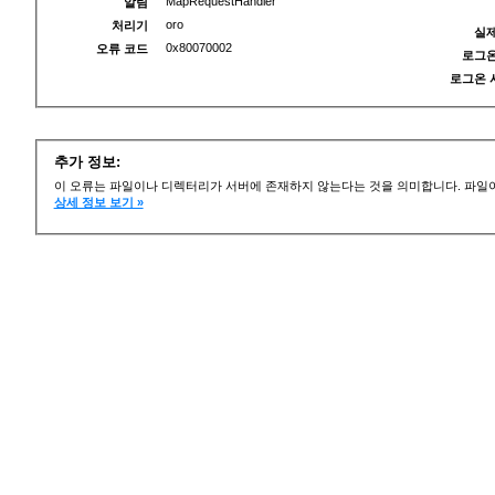
MapRequestHandler
알림
oro
처리기
실제
0x80070002
오류 코드
로그온
로그온 
추가 정보:
이 오류는 파일이나 디렉터리가 서버에 존재하지 않는다는 것을 의미합니다. 파일이
상세 정보 보기 »