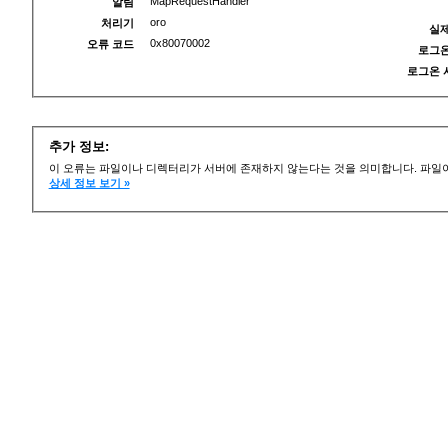
MapRequestHandler
알림
oro
처리기
실제
0x80070002
오류 코드
로그온
로그온 
추가 정보:
이 오류는 파일이나 디렉터리가 서버에 존재하지 않는다는 것을 의미합니다. 파일이
상세 정보 보기 »