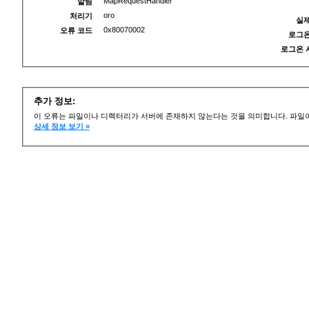
MapRequestHandler
알림
oro
처리기
실제
0x80070002
오류 코드
로그온
로그온 
추가 정보:
이 오류는 파일이나 디렉터리가 서버에 존재하지 않는다는 것을 의미합니다. 파일이
상세 정보 보기 »