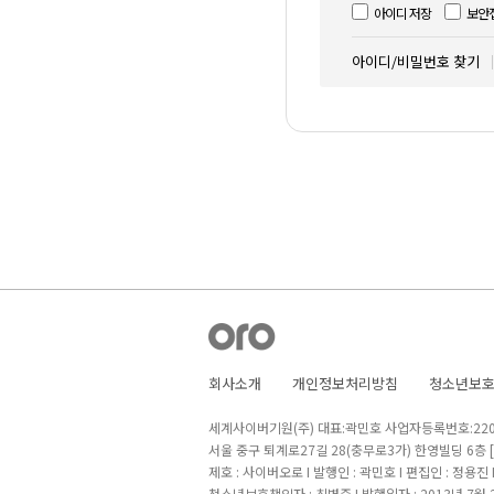
아이디 저장
보안
아이디/비밀번호 찾기
회사소개
개인정보처리방침
청소년보
세계사이버기원(주) 대표:곽민호 사업자등록번호:220-8
서울 중구 퇴계로27길 28(충무로3가) 한영빌딩 6층
제호 : 사이버오로 I 발행인 : 곽민호 I 편집인 : 정용진
청소년보호책임자 : 최병준 I 발행일자 : 2013년 7월 