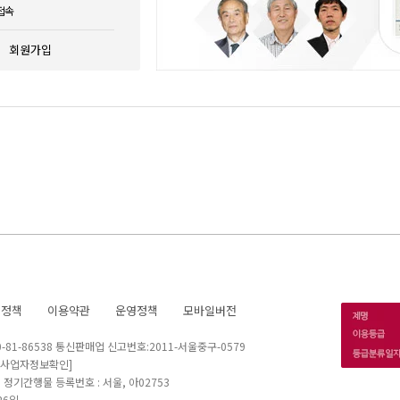
접속
회원가입
호정책
이용약관
운영정책
모바일버전
1-86538 통신판매업 신고번호:2011-서울중구-0579
[사업자정보확인]
 I 정기간행물 등록번호 : 서울, 아02753
26일