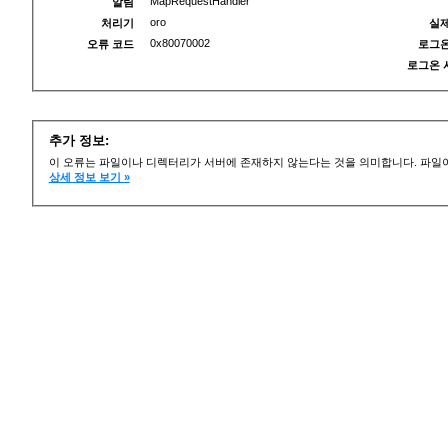
MapRequestHandler
알림
oro
처리기
실제
0x80070002
오류 코드
로그온
로그온 
추가 정보:
이 오류는 파일이나 디렉터리가 서버에 존재하지 않는다는 것을 의미합니다. 파일이
상세 정보 보기 »