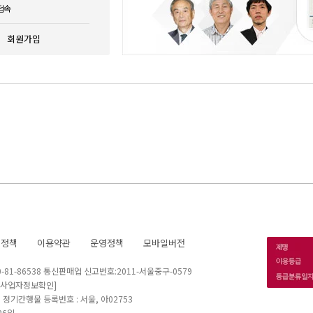
접속
회원가입
호정책
이용약관
운영정책
모바일버전
1-86538 통신판매업 신고번호:2011-서울중구-0579
[사업자정보확인]
 I 정기간행물 등록번호 : 서울, 아02753
26일