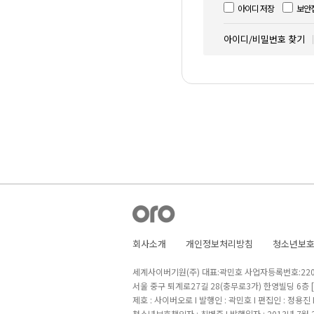
아이디 저장
보안
아이디/비밀번호 찾기
회사소개
개인정보처리방침
청소년보
세계사이버기원(주) 대표:곽민호 사업자등록번호:220-8
서울 중구 퇴계로27길 28(충무로3가) 한영빌딩 6층
제호 : 사이버오로 I 발행인 : 곽민호 I 편집인 : 정용진
청소년보호책임자 : 최병준 I 발행일자 : 2013년 7월 