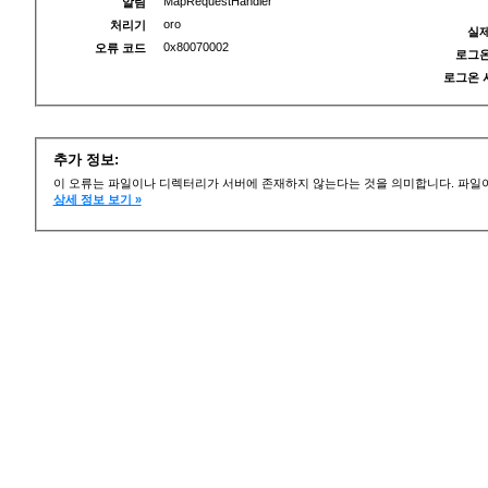
MapRequestHandler
알림
oro
처리기
실제
0x80070002
오류 코드
로그온
로그온 
추가 정보:
이 오류는 파일이나 디렉터리가 서버에 존재하지 않는다는 것을 의미합니다. 파일이
상세 정보 보기 »