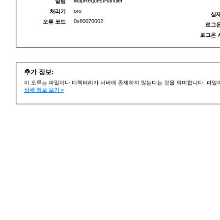
MapRequestHandler
알림
oro
처리기
실제
0x80070002
오류 코드
로그온
로그온 
추가 정보:
이 오류는 파일이나 디렉터리가 서버에 존재하지 않는다는 것을 의미합니다. 파일이
상세 정보 보기 »