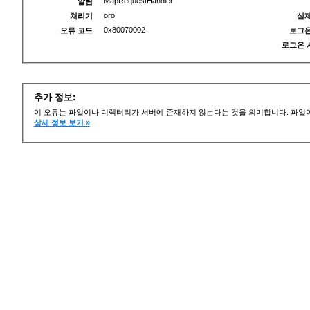
MapRequestHandler
알림
oro
처리기
실제
0x80070002
오류 코드
로그온
로그온 
추가 정보:
이 오류는 파일이나 디렉터리가 서버에 존재하지 않는다는 것을 의미합니다. 파일이
상세 정보 보기 »