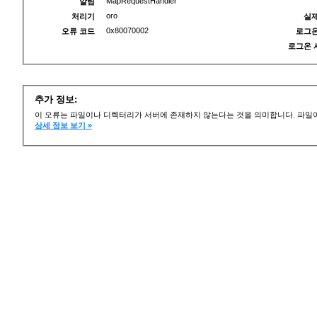
MapRequestHandler
알림
oro
처리기
실제
0x80070002
오류 코드
로그온
로그온 
추가 정보:
이 오류는 파일이나 디렉터리가 서버에 존재하지 않는다는 것을 의미합니다. 파일이
상세 정보 보기 »