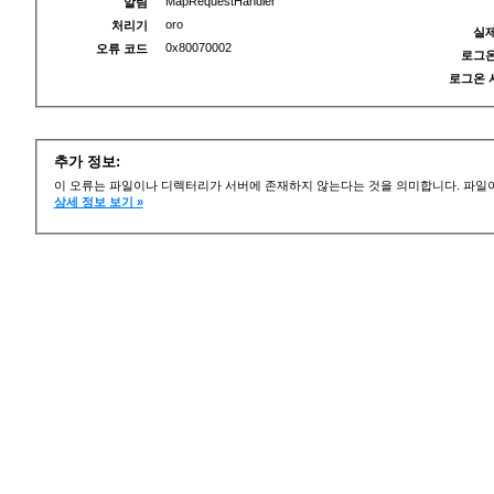
MapRequestHandler
알림
oro
처리기
실제
0x80070002
오류 코드
로그온
로그온 
추가 정보:
이 오류는 파일이나 디렉터리가 서버에 존재하지 않는다는 것을 의미합니다. 파일이
상세 정보 보기 »