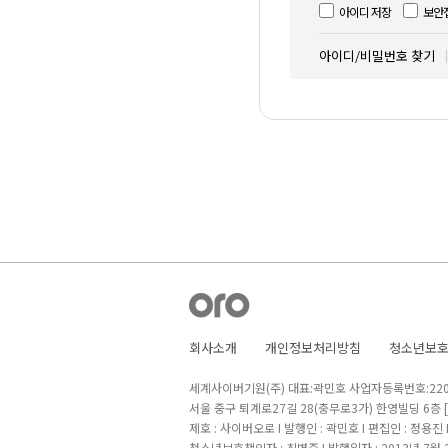
아이디 저장
보안
아이디/비밀번호 찾기
회사소개
개인정보처리방침
청소년보
세계사이버기원(주) 대표:곽민호 사업자등록번호:220-8
서울 중구 퇴계로27길 28(충무로3가) 한영빌딩 6층
제호 : 사이버오로 I 발행인 : 곽민호 I 편집인 : 정용진
청소년보호책임자 : 최병준 I 발행일자 : 2013년 7월 