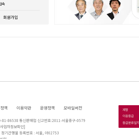
접속
회원가입
호정책
이용약관
운영정책
모바일버전
1-86538 통신판매업 신고번호:2011-서울중구-0579
[사업자정보확인]
 I 정기간행물 등록번호 : 서울, 아02753
26일