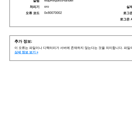
MapRequestHandler
알림
oro
처리기
실제
0x80070002
오류 코드
로그온
로그온 
추가 정보:
이 오류는 파일이나 디렉터리가 서버에 존재하지 않는다는 것을 의미합니다. 파일이
상세 정보 보기 »