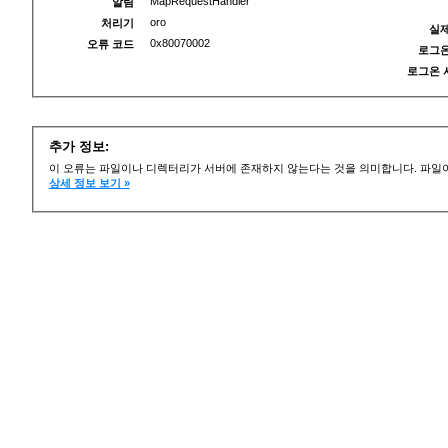
MapRequestHandler
알림
oro
처리기
실제
0x80070002
오류 코드
로그온
로그온 
추가 정보:
이 오류는 파일이나 디렉터리가 서버에 존재하지 않는다는 것을 의미합니다. 파일이
상세 정보 보기 »