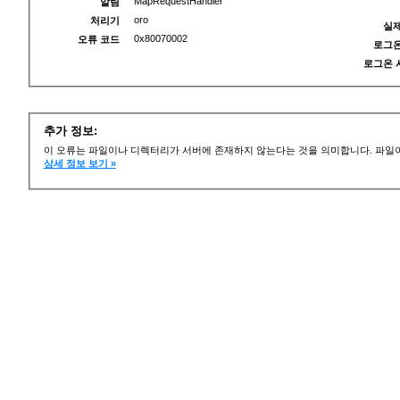
MapRequestHandler
알림
oro
처리기
실제
0x80070002
오류 코드
로그온
로그온 
추가 정보:
이 오류는 파일이나 디렉터리가 서버에 존재하지 않는다는 것을 의미합니다. 파일이
상세 정보 보기 »