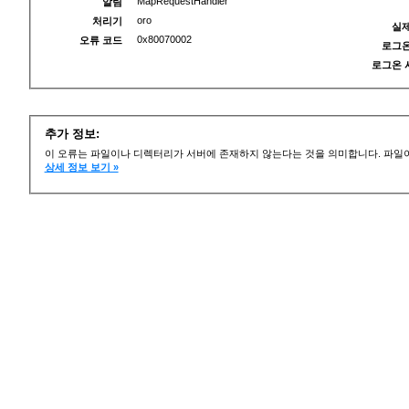
MapRequestHandler
알림
oro
처리기
실제
0x80070002
오류 코드
로그온
로그온 
추가 정보:
이 오류는 파일이나 디렉터리가 서버에 존재하지 않는다는 것을 의미합니다. 파일이
상세 정보 보기 »