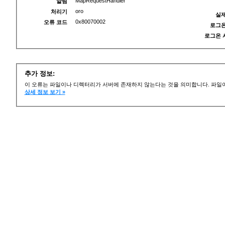
MapRequestHandler
알림
oro
처리기
실제
0x80070002
오류 코드
로그온
로그온 
추가 정보:
이 오류는 파일이나 디렉터리가 서버에 존재하지 않는다는 것을 의미합니다. 파일이
상세 정보 보기 »