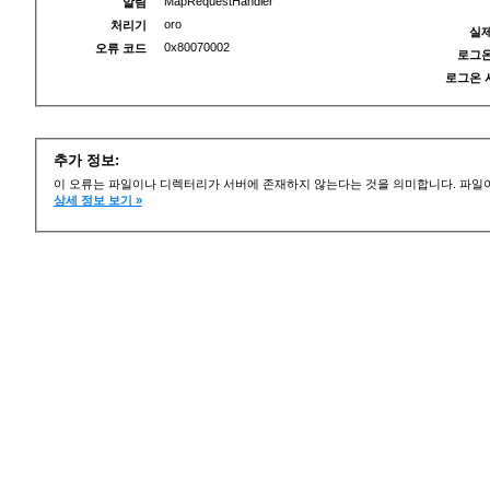
MapRequestHandler
알림
oro
처리기
실제
0x80070002
오류 코드
로그온
로그온 
추가 정보:
이 오류는 파일이나 디렉터리가 서버에 존재하지 않는다는 것을 의미합니다. 파일이
상세 정보 보기 »