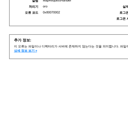
MapRequestHandler
알림
oro
처리기
실제
0x80070002
오류 코드
로그온
로그온 
추가 정보:
이 오류는 파일이나 디렉터리가 서버에 존재하지 않는다는 것을 의미합니다. 파일이
상세 정보 보기 »