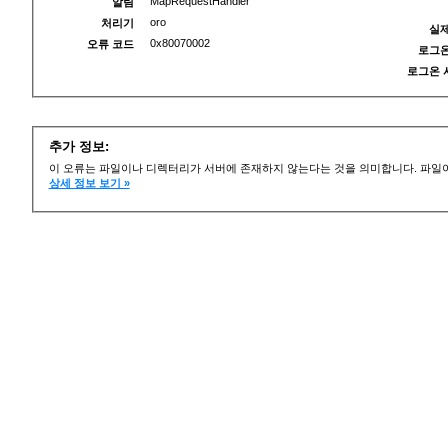
MapRequestHandler
알림
oro
처리기
실제
0x80070002
오류 코드
로그온
로그온 
추가 정보:
이 오류는 파일이나 디렉터리가 서버에 존재하지 않는다는 것을 의미합니다. 파일이
상세 정보 보기 »