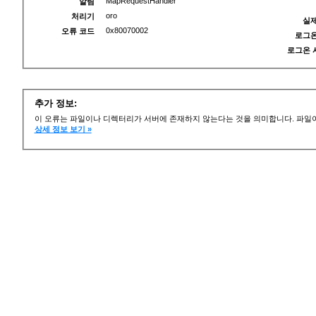
MapRequestHandler
알림
oro
처리기
실제
0x80070002
오류 코드
로그온
로그온 
추가 정보:
이 오류는 파일이나 디렉터리가 서버에 존재하지 않는다는 것을 의미합니다. 파일이
상세 정보 보기 »