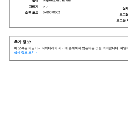
MapRequestHandler
알림
oro
처리기
실제
0x80070002
오류 코드
로그온
로그온 
추가 정보:
이 오류는 파일이나 디렉터리가 서버에 존재하지 않는다는 것을 의미합니다. 파일이
상세 정보 보기 »