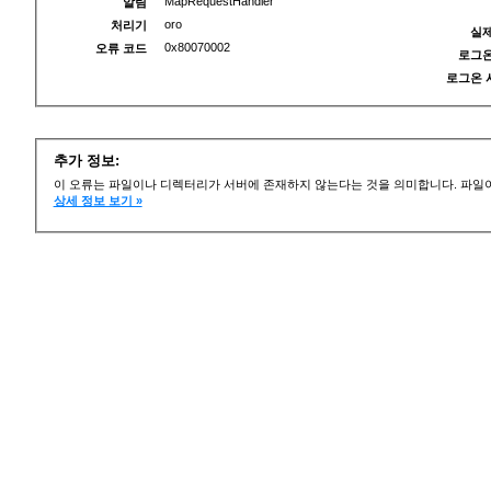
MapRequestHandler
알림
oro
처리기
실제
0x80070002
오류 코드
로그온
로그온 
추가 정보:
이 오류는 파일이나 디렉터리가 서버에 존재하지 않는다는 것을 의미합니다. 파일이
상세 정보 보기 »