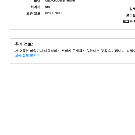
MapRequestHandler
알림
oro
처리기
실제
0x80070002
오류 코드
로그온
로그온 
추가 정보:
이 오류는 파일이나 디렉터리가 서버에 존재하지 않는다는 것을 의미합니다. 파일이
상세 정보 보기 »