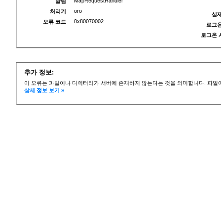
MapRequestHandler
알림
oro
처리기
실제
0x80070002
오류 코드
로그온
로그온 
추가 정보:
이 오류는 파일이나 디렉터리가 서버에 존재하지 않는다는 것을 의미합니다. 파일이
상세 정보 보기 »