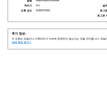
MapRequestHandler
알림
oro
처리기
실제
0x80070002
오류 코드
로그온
로그온 
추가 정보:
이 오류는 파일이나 디렉터리가 서버에 존재하지 않는다는 것을 의미합니다. 파일이
상세 정보 보기 »