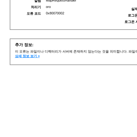
MapRequestHandler
알림
oro
처리기
실제
0x80070002
오류 코드
로그온
로그온 
추가 정보:
이 오류는 파일이나 디렉터리가 서버에 존재하지 않는다는 것을 의미합니다. 파일이
상세 정보 보기 »