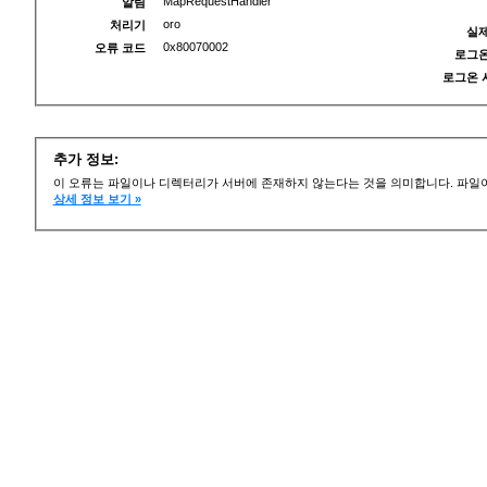
MapRequestHandler
알림
oro
처리기
실제
0x80070002
오류 코드
로그온
로그온 
추가 정보:
이 오류는 파일이나 디렉터리가 서버에 존재하지 않는다는 것을 의미합니다. 파일이
상세 정보 보기 »