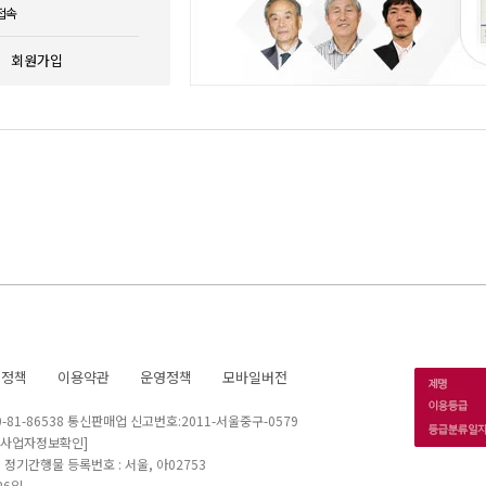
접속
회원가입
호정책
이용약관
운영정책
모바일버전
1-86538 통신판매업 신고번호:2011-서울중구-0579
[사업자정보확인]
 I 정기간행물 등록번호 : 서울, 아02753
26일