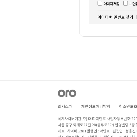
아이디 저장
보안
아이디/비밀번호 찾기
회사소개
개인정보처리방침
청소년보
세계사이버기원(주) 대표:곽민호 사업자등록번호:220-8
서울 중구 퇴계로27길 28(충무로3가) 한영빌딩 6층
제호 : 사이버오로 I 발행인 : 곽민호 I 편집인 : 정용진
청소년보호책임자 : 최병준 I 발행일자 : 2013년 7월 