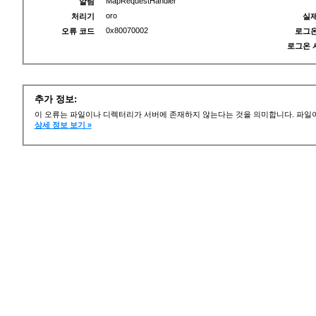
MapRequestHandler
알림
oro
처리기
실제
0x80070002
오류 코드
로그온
로그온 
추가 정보:
이 오류는 파일이나 디렉터리가 서버에 존재하지 않는다는 것을 의미합니다. 파일이
상세 정보 보기 »