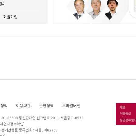
접속
회원가입
호정책
이용약관
운영정책
모바일버전
1-86538 통신판매업 신고번호:2011-서울중구-0579
[사업자정보확인]
 I 정기간행물 등록번호 : 서울, 아02753
26일