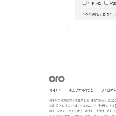
아이디 저장
보안
아이디/비밀번호 찾기
회사소개
개인정보처리방침
청소년보
세계사이버기원(주) 대표:곽민호 사업자등록번호:220-8
서울 중구 퇴계로27길 28(충무로3가) 한영빌딩 6층
제호 : 사이버오로 I 발행인 : 곽민호 I 편집인 : 정용진
청소년보호책임자 : 최병준 I 발행일자 : 2013년 7월 