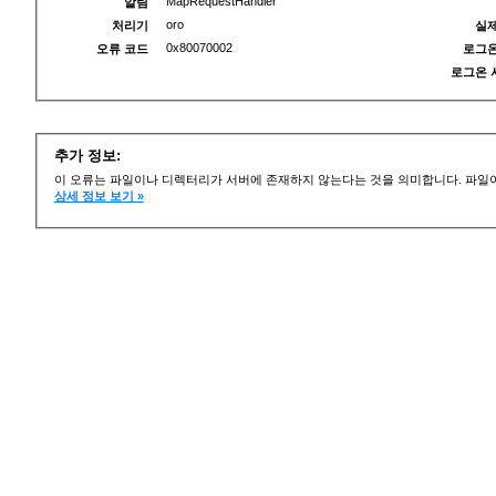
MapRequestHandler
알림
oro
처리기
실제
0x80070002
오류 코드
로그온
로그온 
추가 정보:
이 오류는 파일이나 디렉터리가 서버에 존재하지 않는다는 것을 의미합니다. 파일이
상세 정보 보기 »