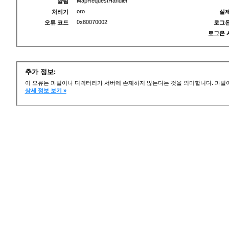
MapRequestHandler
알림
oro
처리기
실제
0x80070002
오류 코드
로그온
로그온 
추가 정보:
이 오류는 파일이나 디렉터리가 서버에 존재하지 않는다는 것을 의미합니다. 파일이
상세 정보 보기 »