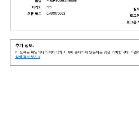
MapRequestHandler
알림
oro
처리기
실제
0x80070002
오류 코드
로그온
로그온 
추가 정보:
이 오류는 파일이나 디렉터리가 서버에 존재하지 않는다는 것을 의미합니다. 파일이
상세 정보 보기 »