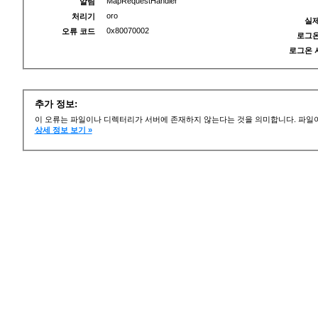
MapRequestHandler
알림
oro
처리기
실제
0x80070002
오류 코드
로그온
로그온 
추가 정보:
이 오류는 파일이나 디렉터리가 서버에 존재하지 않는다는 것을 의미합니다. 파일이
상세 정보 보기 »