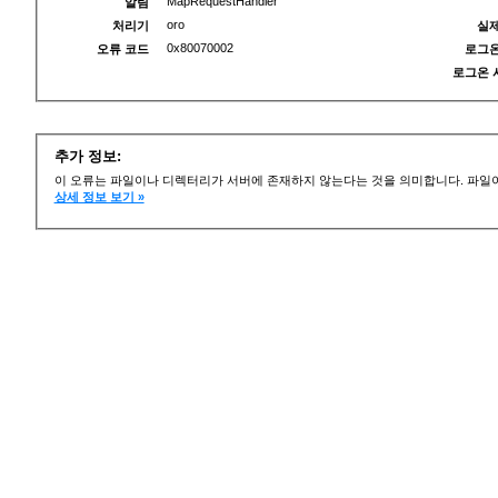
MapRequestHandler
알림
oro
처리기
실제
0x80070002
오류 코드
로그온
로그온 
추가 정보:
이 오류는 파일이나 디렉터리가 서버에 존재하지 않는다는 것을 의미합니다. 파일이
상세 정보 보기 »