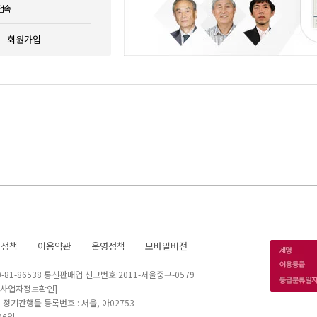
접속
회원가입
호정책
이용약관
운영정책
모바일버전
1-86538 통신판매업 신고번호:2011-서울중구-0579
[사업자정보확인]
 I 정기간행물 등록번호 : 서울, 아02753
26일