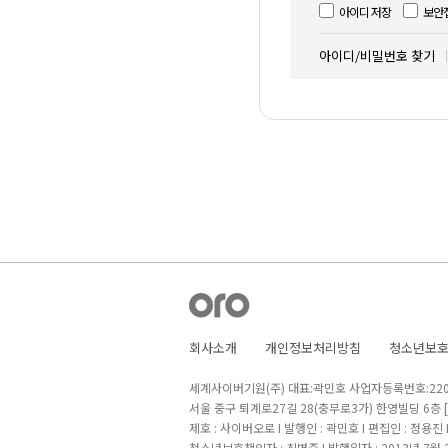
아이디 저장
보안
아이디/비밀번호 찾기
회사소개
개인정보처리방침
청소년보
세계사이버기원(주) 대표:곽민호 사업자등록번호:220-8
서울 중구 퇴계로27길 28(충무로3가) 한영빌딩 6층
제호 : 사이버오로 I 발행인 : 곽민호 I 편집인 : 정용진
청소년보호책임자 : 최병준 I 발행일자 : 2013년 7월 