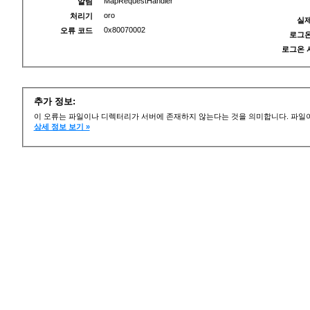
MapRequestHandler
알림
oro
처리기
실제
0x80070002
오류 코드
로그온
로그온 
추가 정보:
이 오류는 파일이나 디렉터리가 서버에 존재하지 않는다는 것을 의미합니다. 파일이
상세 정보 보기 »