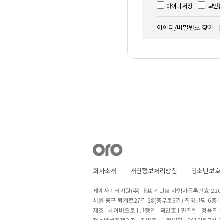
아이디 저장
보안
아이디/비밀번호 찾기
회사소개
개인정보처리방침
청소년보
세계사이버기원(주) 대표:곽민호 사업자등록번호:220-8
서울 중구 퇴계로27길 28(충무로3가) 한영빌딩 6층
제호 : 사이버오로 I 발행인 : 곽민호 I 편집인 : 정용진
청소년보호책임자 : 최병준 I 발행일자 : 2013년 7월 