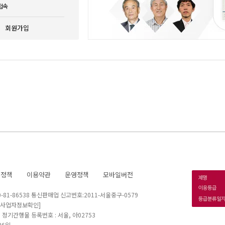
접속
회원가입
호정책
이용약관
운영정책
모바일버전
1-86538 통신판매업 신고번호:2011-서울중구-0579
[사업자정보확인]
 I 정기간행물 등록번호 : 서울, 아02753
26일